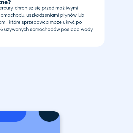
żne?
rcury, chronisz się przed możliwymi
 samochodu, uszkodzeniami płynów lub
ami, które sprzedawca może ukryć po
0% używanych samochodów posiada wady