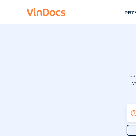
PRZ
do
ty