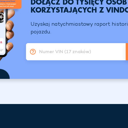
DOŁĄCZ DO TYSIĘCY OSÓB
KORZYSTAJĄCYCH Z VIND
Uzyskaj natychmiastowy raport histori
pojazdu.
Numer VIN (17 znaków)