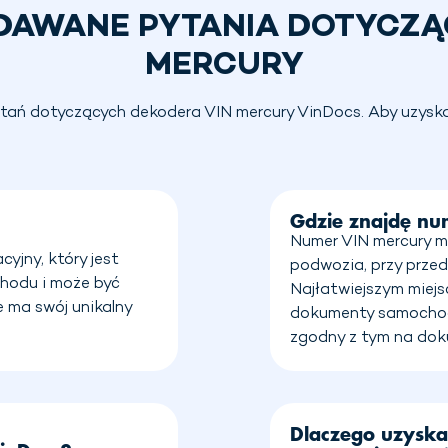
DAWANE PYTANIA DOTYCZĄ
MERCURY
ań dotyczących dekodera VIN mercury VinDocs. Aby uzyskać wi
Gdzie znajdę nu
Numer VIN mercury m
yjny, który jest
podwozia, przy przedn
hodu i może być
Najłatwiejszym miejs
e ma swój unikalny
dokumenty samochodu
zgodny z tym na do
Dlaczego uzyska