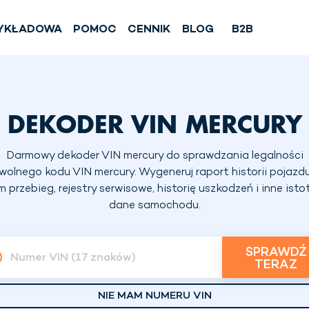
YKŁADOWA
POMOC
CENNIK
BLOG
B2B
DEKODER VIN MERCURY
Darmowy dekoder VIN mercury do sprawdzania legalności
wolnego kodu VIN mercury. Wygeneruj raport historii pojazdu
m przebieg, rejestry serwisowe, historię uszkodzeń i inne isto
dane samochodu.
SPRAWDŹ
Numer VIN (17 znaków)
TERAZ
NIE MAM NUMERU VIN