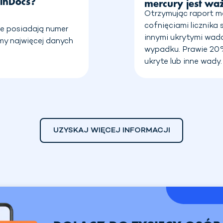
VinDocs?
mercury jest wa
Otrzymując raport me
cofnięciami licznika
re posiadają numer
innymi ukrytymi wad
amy najwięcej danych
wypadku. Prawie 2
ukryte lub inne wady.
UZYSKAJ WIĘCEJ INFORMACJI