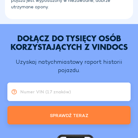
pojazd jest wyposażony w niezawodne, dobrze
utrzymane opony.
DOŁĄCZ DO TYSIĘCY OSÓB
KORZYSTAJĄCYCH Z VINDOCS
Uzyskaj natychmiastowy raport historii
pojazdu.
Numer VIN (17 znaków)
SPRAWDŹ TERAZ