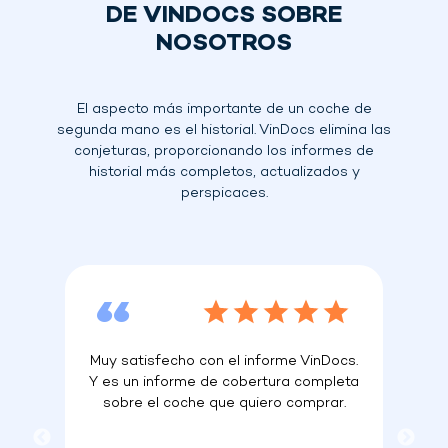
DE VINDOCS SOBRE
NOSOTROS
El aspecto más importante de un coche de
segunda mano es el historial. VinDocs elimina las
conjeturas, proporcionando los informes de
historial más completos, actualizados y
perspicaces.
bía
Muy satisfecho con el informe VinDocs.
Mu
ara
Y es un informe de cobertura completa
de 
s.
sobre el coche que quiero comprar.
c
ro.
de
r