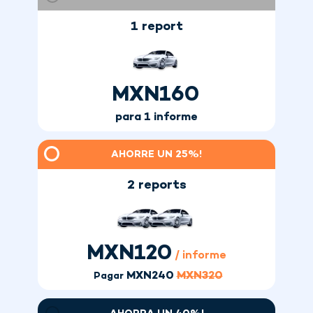
1 report
MXN
160
para 1 informe
AHORRE UN 25%!
2 reports
MXN
120
/ informe
MXN
240
MXN
320
Pagar