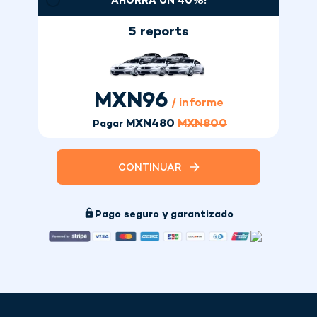
AHORRA UN 40%!
5 reports
MXN
96
/ informe
MXN
480
MXN
800
Pagar
CONTINUAR
Pago seguro y garantizado