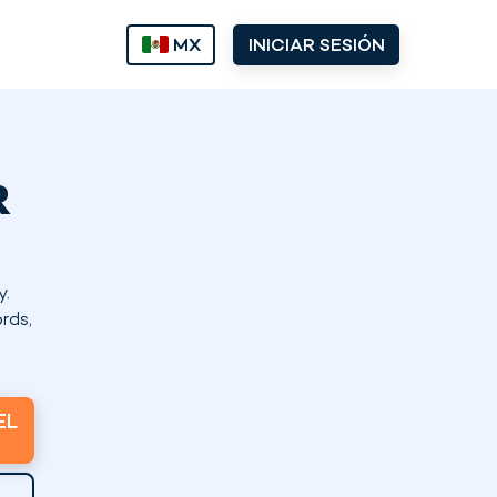
MX
INICIAR SESIÓN
R
y.
rds,
EL