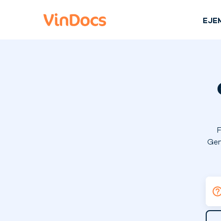
EJE
F
Gen