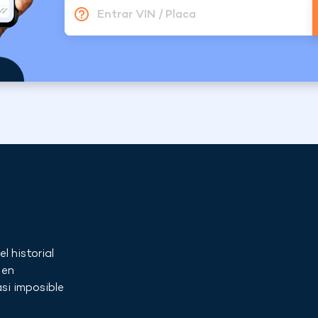
Entrar VIN / Placa
l historial
 en
si imposible