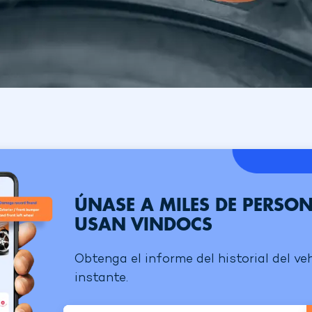
ÚNASE A MILES DE PERSO
USAN VINDOCS
Obtenga el informe del historial del veh
instante.