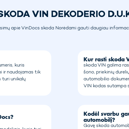
SKODA VIN DEKODERIO D.U.
simų apie VinDocs skoda Norėdami gauti daugiau informaci
Kur rasti skoda 
meris, kuris
skoda VIN galima rast
i ir naudojamas tik
šono, priekinių dureli
 turi unikalų
automobilio dokument
VIN kodas sutampa 
Kodėl svarbu gau
Docs?
automobilį?
Gavę skoda automobil