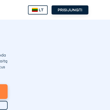
LT
PRISIJUNGTI
koda
aitą
itus