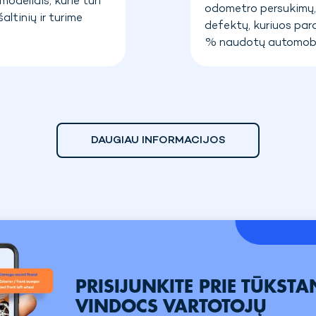
odeliais, kurie turi
odometro persukimų, 
altinių ir turime
defektų, kuriuos pard
% naudotų automobili
DAUGIAU INFORMACIJOS
PRISIJUNKITE PRIE TŪKSTA
VINDOCS VARTOTOJŲ