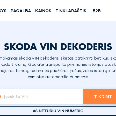
DYS
PAGALBA
KAINOS
TINKLARAŠTIS
B2B
SKODA VIN DEKODERIS
okamas skoda VIN dekoderis, skirtas patikrinti bet kurį s
 kodo tikrumą. Gaukite transporto priemonės istorijos atask
ioje rasite ridą, techninės priežiūros įrašus, žalos istoriją ir k
esminius automobilio duomenis
TIKRINTI
Įveskite VIN
AŠ NETURIU VIN NUMERIO