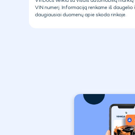
VinDocs veikia su visais automobilių markių m
VIN numerį. Informaciją renkame iš daugelio š
daugiausiai duomenų apie skoda rinkoje.