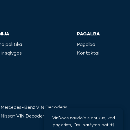
IJA
PAGALBA
o politika
Pagalba
 ir sąlygos
Kontaktai
Mercedes-Benz
VIN Decoderis
Nissan
VIN Decoderis
VinDocs naudoja slapukus, kad
pagerintų jūsų naršymo patirtį.