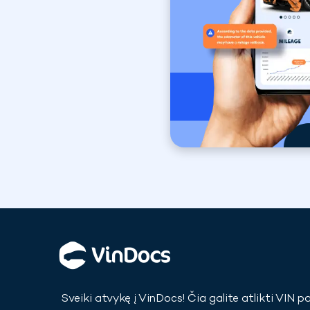
Sveiki atvykę į VinDocs! Čia galite atlikti VIN pa