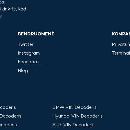
os
ikinkite, kad
s.
BENDRUOMENĖ
KOMPAN
Twitter
Privatum
Instagram
Terminai
Facebook
Blog
coderis
BMW
VIN Decoderis
Decoderis
Hyundai
VIN Decoderis
coderis
Audi
VIN Decoderis