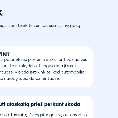
K
jos, spustelėkite žemiau esantį mygtuką.
VIN?
i po priekiniu priekiniu stiklu, ant važiuoklės
ų, prietaisų skydelio. Lengviausia jį rasti
uose. Visada įsitikinkite, kad automobilio
su nurodytuoju dokumentuose.
ti ataskaitą prieš perkant skoda
io ataskaitą išvengsite galimų automobilio