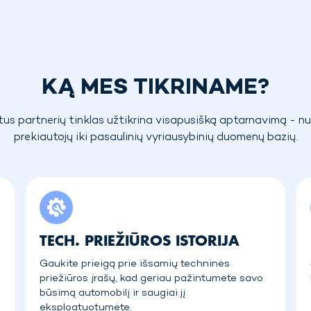
KĄ MES TIKRINAME?
us partnerių tinklas užtikrina visapusišką aptarnavimą - nu
prekiautojų iki pasaulinių vyriausybinių duomenų bazių.
TECH. PRIEŽIŪROS ISTORIJA
Gaukite prieigą prie išsamių techninės
priežiūros įrašų, kad geriau pažintumėte savo
būsimą automobilį ir saugiai jį
eksploatuotumėte.