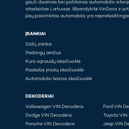
gauti išsamias bei patikimas automobilio istorij
ataskaitas
Lietuvoje
. Išbandykite VinDocs ir įsit
jūsų pasirinktas automobilis yra nepriekaištinga
ĮRANKIAI
Dažų įrankis
Padangų amžius
Kuro sąnaudų skaičiuoklė
Paskolos įmokų skaičiuoklė
Automobilio kainos skaičiuoklė
DEKODERIAI
Volkswagen
VIN Decoderis
Ford
VIN De
Dodge
VIN Decoderis
Toyota
VIN 
Porsche
VIN Decoderis
Jeep
VIN De