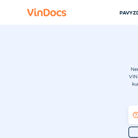
PAVYZ
Nem
VIN
kur