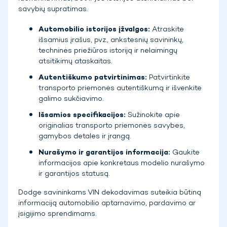
savybių supratimas.
Automobilio istorijos įžvalgos:
Atraskite
išsamius įrašus, pvz., ankstesnių savininkų,
techninės priežiūros istoriją ir nelaimingų
atsitikimų ataskaitas.
Autentiškumo patvirtinimas:
Patvirtinkite
transporto priemonės autentiškumą ir išvenkite
galimo sukčiavimo.
Išsamios specifikacijos:
Sužinokite apie
originalias transporto priemonės savybes,
gamybos detales ir įrangą.
Nurašymo ir garantijos informacija:
Gaukite
informacijos apie konkretaus modelio nurašymo
ir garantijos statusą.
Dodge savininkams VIN dekodavimas suteikia būtiną
informaciją automobilio aptarnavimo, pardavimo ar
įsigijimo sprendimams.