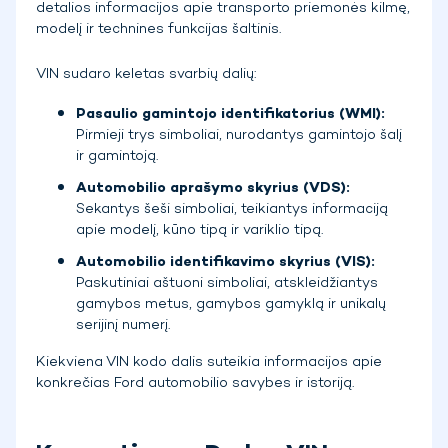
detalios informacijos apie transporto priemonės kilmę,
modelį ir technines funkcijas šaltinis.
VIN sudaro keletas svarbių dalių:
Pasaulio gamintojo identifikatorius (WMI):
Pirmieji trys simboliai, nurodantys gamintojo šalį
ir gamintoją.
Automobilio aprašymo skyrius (VDS):
Sekantys šeši simboliai, teikiantys informaciją
apie modelį, kūno tipą ir variklio tipą.
Automobilio identifikavimo skyrius (VIS):
Paskutiniai aštuoni simboliai, atskleidžiantys
gamybos metus, gamybos gamyklą ir unikalų
serijinį numerį.
Kiekviena VIN kodo dalis suteikia informacijos apie
konkrečias Ford automobilio savybes ir istoriją.