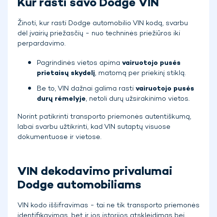
Kur rasti savo Dodge VIN
Žinoti, kur rasti Dodge automobilio VIN kodą, svarbu
dėl įvairių priežasčių - nuo techninės priežiūros iki
perpardavimo.
Pagrindinės vietos apima
vairuotojo pusės
prietaisų skydelį
, matomą per priekinį stiklą.
Be to, VIN dažnai galima rasti
vairuotojo pusės
durų rėmelyje
, netoli durų užsirakinimo vietos.
Norint patikrinti transporto priemonės autentiškumą,
labai svarbu užtikrinti, kad VIN sutaptų visuose
dokumentuose ir vietose.
VIN dekodavimo privalumai
Dodge automobiliams
VIN kodo iššifravimas - tai ne tik transporto priemonės
identifikavimas, bet ir jos istorijos atskleidimas bei