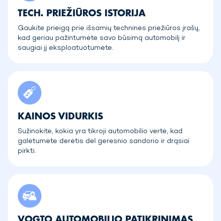
TECH. PRIEŽIŪROS ISTORIJA
Gaukite prieigą prie išsamių techninės priežiūros įrašų,
kad geriau pažintumėte savo būsimą automobilį ir
saugiai jį eksploatuotumėte.
KAINOS VIDURKIS
Sužinokite, kokia yra tikroji automobilio vertė, kad
galėtumėte derėtis dėl geresnio sandorio ir drąsiai
pirkti.
VOGTO AUTOMOBILIO PATIKRINIMAS