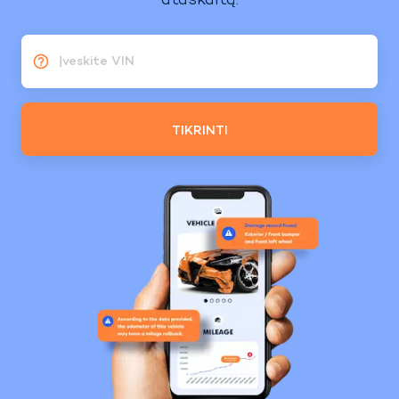
ataskaitą.
Įveskite VIN
TIKRINTI