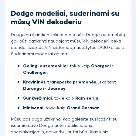
Dodge modeliai, suderinami su
mūsų VIN dekoderiu
Dauguma šiandien keliuose esančių Dodge automobilių
gali būti patikrinti naudojant mūsų VIN dekoderį, dėka
standartizuotos VIN sistemos, nustatytos 1980-aisiais.
Suderinami modeliai apima:
Galingi automobiliai
, tokie kaip
Charger ir
Challenger
.
Krovininės transporto priemonės
, įskaitant
Durango ir Journey
.
Sunkvežimiai
, tokie kaip
Ram serija
.
Minivenai
, tokie kaip
Grand Caravan
.
Mūsų paslauga užtikrina, kad galėsite susipažinti su
išsamia savo Dodge automobilio istorija ir
specifikacijomis, nesvarbu, ar tai būtų klasikinis