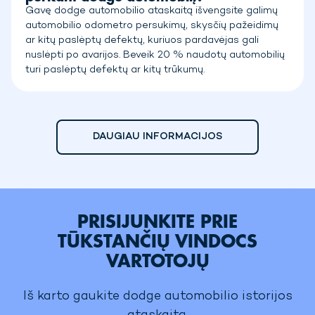
Gavę dodge automobilio ataskaitą išvengsite galimų
automobilio odometro persukimų, skysčių pažeidimų
ar kitų paslėptų defektų, kuriuos pardavėjas gali
nuslėpti po avarijos. Beveik 20 % naudotų automobilių
turi paslėptų defektų ar kitų trūkumų.
DAUGIAU INFORMACIJOS
PRISIJUNKITE PRIE
TŪKSTANČIŲ VINDOCS
VARTOTOJŲ
Iš karto gaukite dodge automobilio istorijos