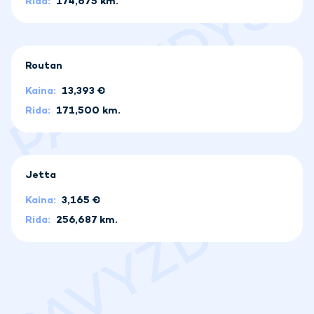
Rida:
174,675 km.
Routan
Kaina:
13,393
€
Rida:
171,500 km.
Jetta
Kaina:
3,165
€
Rida:
256,687 km.