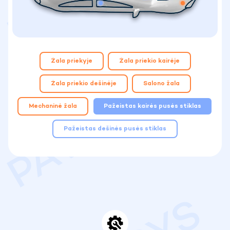
Žala priekyje
Žala priekio kairėje
Žala priekio dešinėje
Salono žala
Mechaninė žala
Pažeistas kairės pusės stiklas
Pažeistas dešinės pusės stiklas