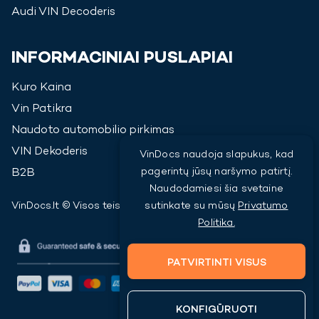
Audi
VIN Decoderis
INFORMACINIAI PUSLAPIAI
Kuro Kaina
Vin Patikra
Naudoto automobilio pirkimas
VIN Dekoderis
VinDocs naudoja slapukus, kad
pagerintų jūsų naršymo patirtį.
B2B
Naudodamiesi šia svetaine
VinDocs.lt © Visos teisės saugomos
2026
sutinkate su mūsų
Privatumo
Politika.
PATVIRTINTI VISUS
KONFIGŪRUOTI