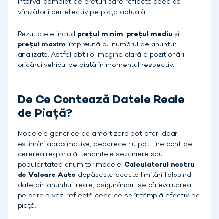
interval complet de prețuri care reflectă ceea ce
vânzătorii cer efectiv pe piața actuală.
Rezultatele includ
prețul minim
,
prețul mediu
și
prețul maxim
, împreună cu numărul de anunțuri
analizate. Astfel obții o imagine clară a poziționării
oricărui vehicul pe piață în momentul respectiv.
De Ce Contează Datele Reale
de Piață?
Modelele generice de amortizare pot oferi doar
estimări aproximative, deoarece nu pot ține cont de
cererea regională, tendințele sezoniere sau
popularitatea anumitor modele.
Calculatorul nostru
de Valoare Auto
depășește aceste limitări folosind
date din anunțuri reale, asigurându-se că evaluarea
pe care o vezi reflectă ceea ce se întâmplă efectiv pe
piață.