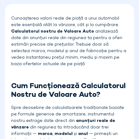
Cunoașterea valorii reale de piață a unui automobil
este esențială atât la vânzare, cât și la cumpărare.
Calculatorul nostru de Valoare Auto
analizează
date din anunțuri reale din regiunea ta pentru a oferi
estimări precise ale prețurilor. Trebuie doar să
selectezi marca, modelul și anul de fabricație pentru a
vedea instantaneu prețul minim, mediu și maxim pe
baza ofertelor actuale de pe piață.
Cum Funcționează Calculatorul
Nostru de Valoare Auto?
Spre deosebire de calculatoarele tradiționale bazate
pe formule generice de amortizare, instrumentul
nostru extrage date direct din
anunțuri reale de
vânzare
din regiunea ta. Introducând doar trei
informații —
marca
,
modelul
și
anul
— primești un