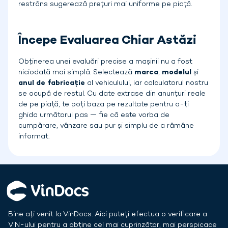
restrâns sugerează prețuri mai uniforme pe piață.
Începe Evaluarea Chiar Astăzi
Obținerea unei evaluări precise a mașinii nu a fost
niciodată mai simplă. Selectează
marca
,
modelul
și
anul de fabricație
al vehiculului, iar calculatorul nostru
se ocupă de restul. Cu date extrase din anunțuri reale
de pe piață, te poți baza pe rezultate pentru a-ți
ghida următorul pas — fie că este vorba de
cumpărare, vânzare sau pur și simplu de a rămâne
informat.
Bine ați venit la VinDocs. Aici puteți efectua o verificare a
VIN-ului pentru a obține cel mai cuprinzător, mai perspicace