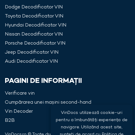
Dodge
Decodificator VIN
Toyota
Decodificator VIN
Hyundai
Decodificator VIN
Nissan
Decodificator VIN
Porsche
Decodificator VIN
Jeep
Decodificator VIN
Audi
Decodificator VIN
PAGINI DE INFORMAȚII
Verificare vin
Cumpărarea unei mașini second-hand
Vin Decoder
VinDocs utilizează cookie-uri
pentru a îmbunătăți experiența de
B2B
navigare. Utilizând acest site,
VinDocs.ro © Toate drepturile rezervate
2026
sunteți de acord cu
Politica de