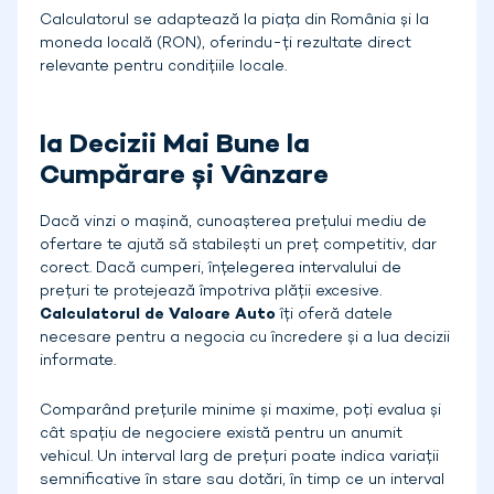
Calculatorul se adaptează la piața din România și la
moneda locală (RON), oferindu-ți rezultate direct
relevante pentru condițiile locale.
Ia Decizii Mai Bune la
Cumpărare și Vânzare
Dacă vinzi o mașină, cunoașterea prețului mediu de
ofertare te ajută să stabilești un preț competitiv, dar
corect. Dacă cumperi, înțelegerea intervalului de
prețuri te protejează împotriva plății excesive.
Calculatorul de Valoare Auto
îți oferă datele
necesare pentru a negocia cu încredere și a lua decizii
informate.
Comparând prețurile minime și maxime, poți evalua și
cât spațiu de negociere există pentru un anumit
vehicul. Un interval larg de prețuri poate indica variații
semnificative în stare sau dotări, în timp ce un interval