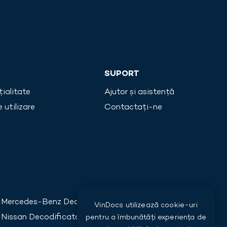
SUPORT
țialitate
Ajutor și asistență
 utilizare
Contactați-ne
Mercedes-Benz
Decodificator VIN
VinDocs utilizează cookie-uri
Nissan
Decodificator VIN
pentru a îmbunătăți experiența de