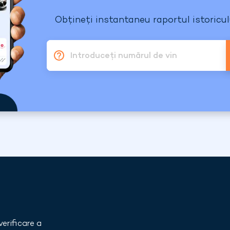
Obțineți instantaneu raportul istoriculu
Introduceți numărul de vin
verificare a