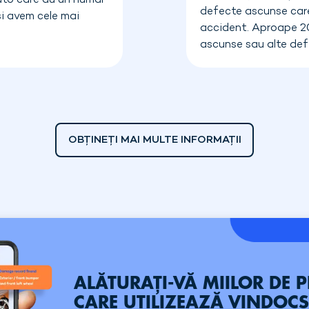
uto care au un număr
defecte ascunse care
și avem cele mai
accident. Aproape 2
ascunse sau alte def
OBȚINEȚI MAI MULTE INFORMAȚII
ALĂTURAȚI-VĂ MIILOR DE 
CARE UTILIZEAZĂ VINDOC