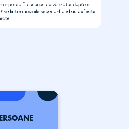
 ar putea fi ascunse de vânzător după un
0% dintre mașinile second-hand au defecte
ecte.
PERSOANE
S