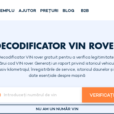
XEMPLU
AJUTOR
PREȚURI
BLOG
B2B
ECODIFICATOR VIN ROV
ecodificator VIN rover gratuit pentru a verifica legitimitat
ărui cod VIN rover. Generați un raport privind istoricul vehicul
usiv kilometrajul, înregistrările de service, istoricul daunelor și
date esențiale despre mașină
VERIFICAȚ
Introduceți numărul de vin
NU AM UN NUMĂR VIN