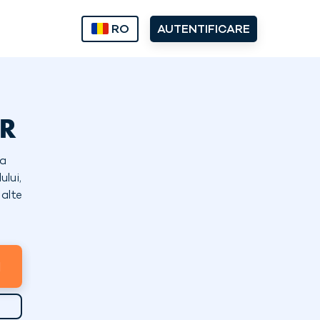
RO
AUTENTIFICARE
ER
ea
ului,
 alte
I