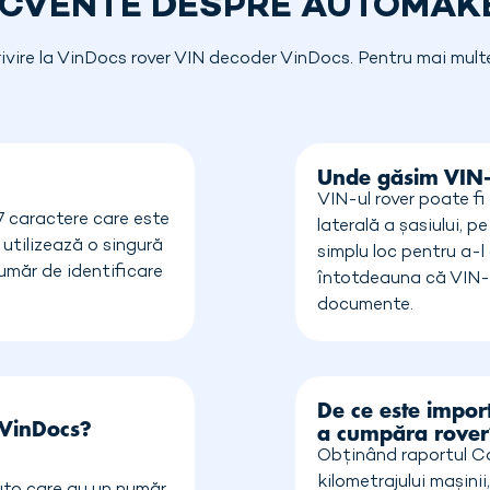
ECVENTE DESPRE AUTOMAK
rivire la VinDocs rover VIN decoder VinDocs. Pentru mai multe 
Unde găsim VIN-
VIN-ul rover poate fi
7 caractere care este
laterală a șasiului, p
 utilizează o singură
simplu loc pentru a-l
umăr de identificare
întotdeauna că VIN-u
documente.
De ce este import
 VinDocs?
a cumpăra rover
Obținând raportul Car
kilometrajului mașini