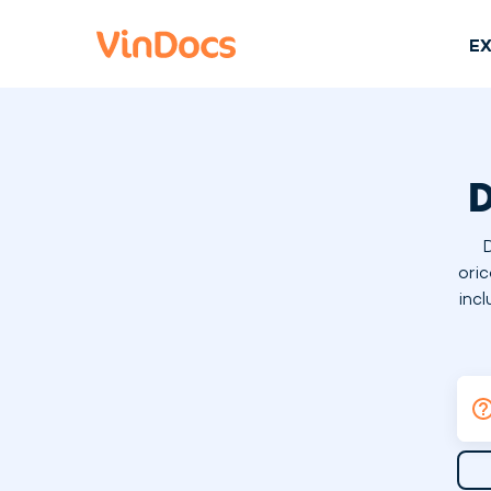
E
D
D
oric
incl