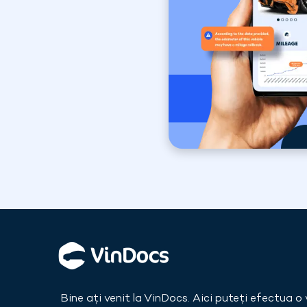
Bine ați venit la VinDocs. Aici puteți efectua o 