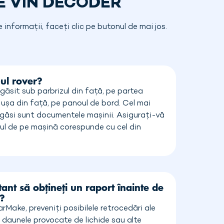
E VIN DECODER
informații, faceți clic pe butonul de mai jos.
ul rover?
 găsit sub parbrizul din față, pe partea
e ușa din față, pe panoul de bord. Cel mai
 găsi sunt documentele mașinii. Asigurați-vă
l de pe mașină corespunde cu cel din
ant să obțineți un raport înainte de
?
Make, preveniți posibilele retrocedări ale
i, daunele provocate de lichide sau alte