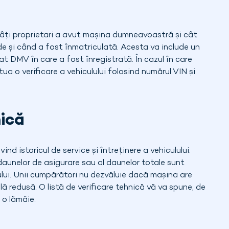
 câți proprietari a avut mașina dumneavoastră și cât
de și când a fost înmatriculată. Acesta va include un
tat DMV în care a fost înregistrată. În cazul în care
ua o verificare a vehiculului folosind numărul VIN și
nică
ind istoricul de service și întreținere a vehiculului.
l daunelor de asigurare sau al daunelor totale sunt
ului. Unii cumpărători nu dezvăluie dacă mașina are
 redusă. O listă de verificare tehnică vă va spune, de
 o lămâie.