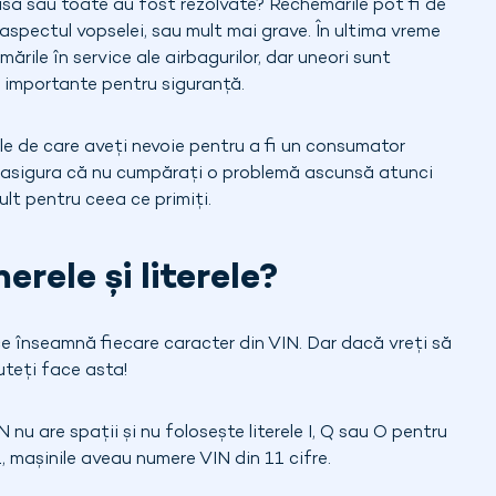
isă sau toate au fost rezolvate? Rechemările pot fi de
aspectul vopselei, sau mult mai grave. În ultima vreme
ările în service ale airbagurilor, dar uneori sunt
r importante pentru siguranță.
ile de care aveți nevoie pentru a fi un consumator
eți asigura că nu cumpărați o problemă ascunsă atunci
lt pentru ceea ce primiți.
rele și literele?
ce înseamnă fiecare caracter din VIN. Dar dacă vreți să
uteți face asta!
IN nu are spații și nu folosește literele I, Q sau O pentru
1, mașinile aveau numere VIN din 11 cifre.