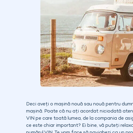
Deci aveți o mașină nouă sau nouă pentru dum
mașină. Poate că nu ați acordat niciodată atenț
VIN pe care toată lumea, de la compania de asig
ce este chiar important? Ei bine, vă puteți relaxa
numărul VIN. Te vom face să navighezi ca un prof