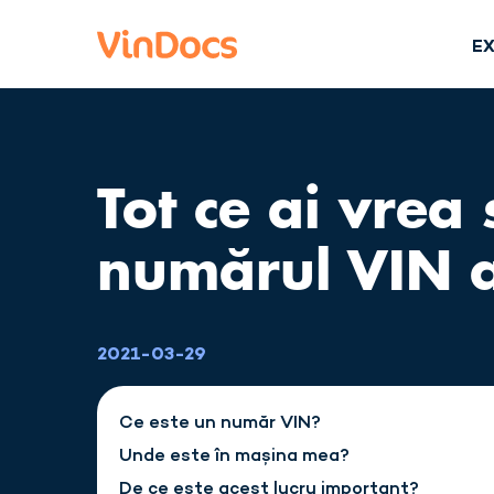
E
Tot ce ai vrea 
numărul VIN al
2021-03-29
Ce este un număr VIN?
Unde este în mașina mea?
De ce este acest lucru important?