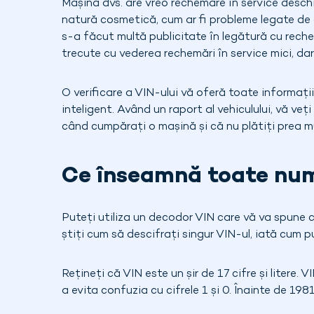
Mașina dvs. are vreo rechemare în service desch
natură cosmetică, cum ar fi probleme legate de 
s-a făcut multă publicitate în legătură cu rechem
trecute cu vederea rechemări în service mici, da
O verificare a VIN-ului vă oferă toate informați
inteligent. Având un raport al vehiculului, vă v
când cumpărați o mașină și că nu plătiți prea mu
Ce înseamnă toate nume
Puteți utiliza un decodor VIN care vă va spune 
știți cum să descifrați singur VIN-ul, iată cum p
Rețineți că VIN este un șir de 17 cifre și litere. V
a evita confuzia cu cifrele 1 și 0. Înainte de 198