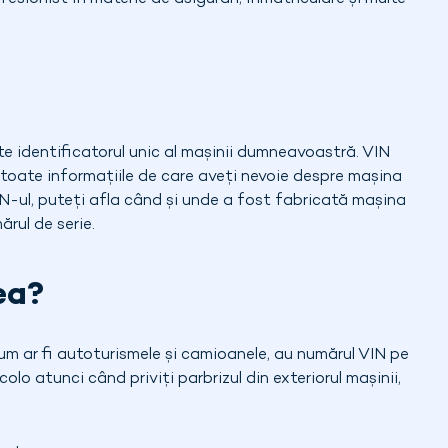
ste identificatorul unic al mașinii dumneavoastră. VIN
ă toate informațiile de care aveți nevoie despre mașina
N-ul, puteți afla când și unde a fost fabricată mașina
rul de serie.
ea?
um ar fi autoturismele și camioanele, au numărul VIN pe
colo atunci când priviți parbrizul din exteriorul mașinii,