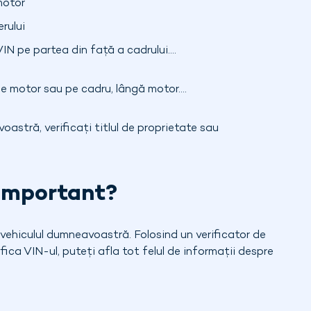
motor
erului
IN pe partea din față a cadrului....
 motor sau pe cadru, lângă motor....
astră, verificați titlul de proprietate sau
 important?
vehiculul dumneavoastră. Folosind un verificator de
fica VIN-ul, puteți afla tot felul de informații despre