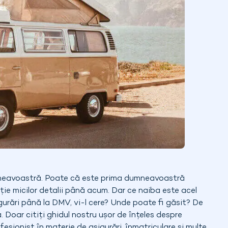
neavoastră. Poate că este prima dumneavoastră
ie micilor detalii până acum. Dar ce naiba este acel
urări până la DMV, vi-l cere? Unde poate fi găsit? De
. Doar citiți ghidul nostru ușor de înțeles despre
esionist în materie de asigurări, înmatriculare și multe