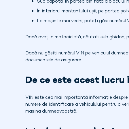
Sub capotă, în partea din față a blocului 
În interiorul montantului ușii, pe partea șof
La mașinile mai vechi, puteți găsi numărul V
Dacă aveți o motocicletă, căutați sub ghidon, pe
Dacă nu găsiți numărul VIN pe vehiculul dumneavo
documentele de asigurare.
De ce este acest lucru
VIN este cea mai importantă informație despre 
numere de identificare a vehiculului pentru a veri
mașina dumneavoastră.