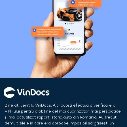
Bine ați venit la VinDocs. Aici puteți efectua o verificare a
VIN-ului pentru a obține cel mai cuprinzător, mai perspicace
și mai actualizat raport istoric auto din
Romania
. Au trecut
demult zilele în care era aproape imposibil să găsești un