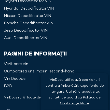
Toyota
Decodificator VIN
Hyundai
Decodificator VIN
Nissan
Decodificator VIN
Porsche
Decodificator VIN
Jeep
Decodificator VIN
Audi
Decodificator VIN
PAGINI DE INFORMAȚII
Verificare vin
Cumpărarea unei mașini second-hand
Vin Decoder
VinDocs utilizează cookie-uri
pentru a îmbunătăți experiența de
B2B
navigare. Utilizând acest site,
sunteți de acord cu
Politica de
VinDocs.ro © Toate drepturile rezervate
2026
Confidențialitate.