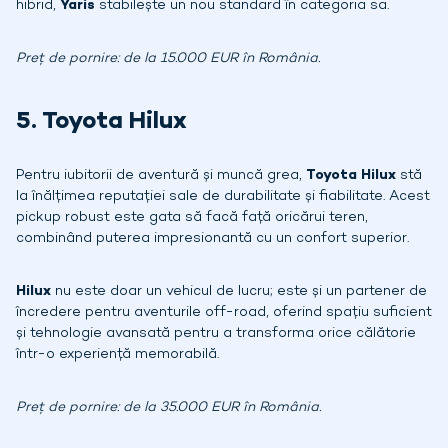
hibrid,
Yaris
stabilește un nou standard în categoria sa.
Preț de pornire: de la 15.000 EUR în România.
5. Toyota Hilux
Pentru iubitorii de aventură și muncă grea,
Toyota Hilux
stă
la înălțimea reputației sale de durabilitate și fiabilitate. Acest
pickup robust este gata să facă față oricărui teren,
combinând puterea impresionantă cu un confort superior.
Hilux
nu este doar un vehicul de lucru; este și un partener de
încredere pentru aventurile off-road, oferind spațiu suficient
și tehnologie avansată pentru a transforma orice călătorie
într-o experiență memorabilă.
Preț de pornire: de la 35.000 EUR în România.