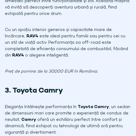
amestec perfect între funcționalitate și stil. Această mașină
vă invită să descoperiți aventura urbană și rurală, fiind
echipată pentru orice drum.
Cu un spațiu interior generos și capacitate mare de
încărcare,
RAV4
este ideal pentru familii sau pentru cei cu
un stil de viață activ. Performanța sa off-road este
completată de eficiența consumului de combustibil, făcând
din
RAV4
o alegere inteligentă.
Preț de pornire: de la 30.000 EUR în România.
3. Toyota Camry
Eleganța întâlnește performanța în
Toyota Camry
, un sedan
de dimensiuni mari care promite o experiență de condus de
neuitat.
Camry
oferă un echilibru perfect între confort și
dinamică, fiind echipat cu tehnologii de ultimă oră pentru
siguranță și divertisment.