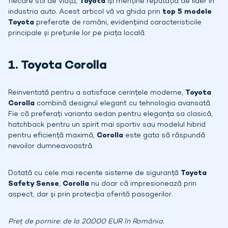
fiecare stil de viață,
Toyota
își menține reputația de lider în
industria auto. Acest articol vă va ghida prin
top 5 modele
Toyota
preferate de români, evidențiind caracteristicile
principale și prețurile lor pe piața locală.
1. Toyota Corolla
Reinventată pentru a satisface cerințele moderne,
Toyota
Corolla
combină designul elegant cu tehnologia avansată.
Fie că preferați varianta sedan pentru eleganța sa clasică,
hatchback pentru un spirit mai sportiv sau modelul hibrid
pentru eficiență maximă,
Corolla
este gata să răspundă
nevoilor dumneavoastră.
Dotată cu cele mai recente sisteme de siguranță
Toyota
Safety Sense
,
Corolla
nu doar că impresionează prin
aspect, dar și prin protecția oferită pasagerilor.
Preț de pornire: de la 20.000 EUR în România.