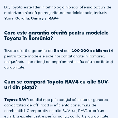
Da, Toyota este lider în tehnologia hibridă, oferind opțiuni de
motorizare hibridă pe majoritatea modelelor sale, inclusiv
Yaris
,
Corolla
,
Camry
și
RAV4
.
Care este garanția oferită pentru modelele
Toyota în România?
Toyota oferă o garanție de
5 ani
sau
100.000 de kilometri
pentru toate modelele sale noi achiziționate în România,
asigurându-i pe clienți de angajamentul său către calitate și
durabilitate.
Cum se compară Toyota RAV4 cu alte SUV-
uri din piață?
Toyota RAV4
se distinge prin spațiul său interior generos,
capacitatea de off-road și eficiența consumului de
combustibil. Comparativ cu alte SUV-uri, RAV4 oferă un
echilibru excelent între performanță, confort și durabilitate.