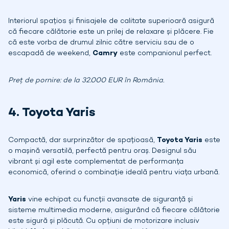
Interiorul spațios și finisajele de calitate superioară asigură
că fiecare călătorie este un prilej de relaxare și plăcere. Fie
că este vorba de drumul zilnic către serviciu sau de o
escapadă de weekend,
Camry
este companionul perfect.
Preț de pornire: de la 32.000 EUR în România.
4. Toyota Yaris
Compactă, dar surprinzător de spațioasă,
Toyota Yaris
este
o mașină versatilă, perfectă pentru oraș. Designul său
vibrant și agil este complementat de performanța
economică, oferind o combinație ideală pentru viața urbană.
Yaris
vine echipat cu funcții avansate de siguranță și
sisteme multimedia moderne, asigurând că fiecare călătorie
este sigură și plăcută. Cu opțiuni de motorizare inclusiv