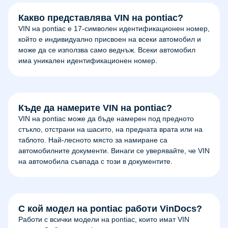
Какво представлява VIN на pontiac?
VIN на pontiac е 17-символен идентификационен номер,
който е индивидуално присвоен на всеки автомобил и
може да се използва само веднъж. Всеки автомобил
има уникален идентификационен номер.
Къде да намерите VIN на pontiac?
VIN на pontiac може да бъде намерен под предното
стъкло, отстрани на шасито, на предната врата или на
таблото. Най-лесното място за намиране са
автомобилните документи. Винаги се уверявайте, че VIN
на автомобила съвпада с този в документите.
С кой модел на pontiac работи VinDocs?
Работи с всички модели на pontiac, които имат VIN