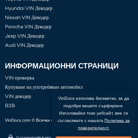
Hyundai
VIN Декодер
Nissan
VIN Декодер
Porsche
VIN Декодер
Jeep
VIN Декодер
Audi
VIN Декодер
ИНФОРМАЦИОННИ СТРАНИЦИ
VIN проверка
Купуване на употребяван автомобил
VIN декодер
VinDocs използва бисквитки, за да
B2B
подобри вашето сърфиране.
Използвайки този уебсайт, вие се
VinDocs.com © Всички права запазени
2026
съгласявате с нашата
Политика за
поверителност.