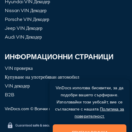
Hyundai
VIN Декодер
Nissan
VIN Декодер
Porsche
VIN Декодер
Jeep
VIN Декодер
Audi
VIN Декодер
ИНФОРМАЦИОННИ СТРАНИЦИ
VIN проверка
Купуване на употребяван автомобил
VIN декодер
VinDocs използва бисквитки, за да
B2B
подобри вашето сърфиране.
Използвайки този уебсайт, вие се
VinDocs.com © Всички права запазени
2026
съгласявате с нашата
Политика за
поверителност.