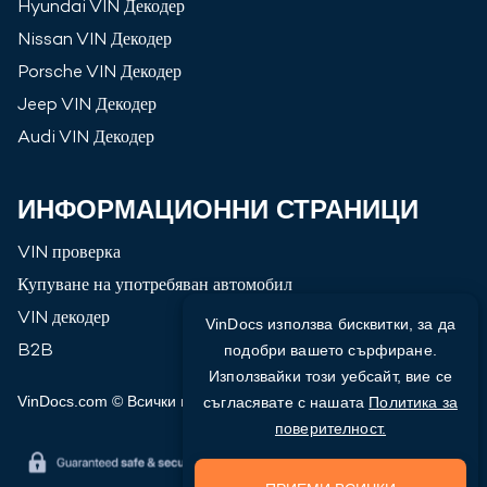
Hyundai
VIN Декодер
Nissan
VIN Декодер
Porsche
VIN Декодер
Jeep
VIN Декодер
Audi
VIN Декодер
ИНФОРМАЦИОННИ СТРАНИЦИ
VIN проверка
Купуване на употребяван автомобил
VIN декодер
VinDocs използва бисквитки, за да
B2B
подобри вашето сърфиране.
Използвайки този уебсайт, вие се
VinDocs.com © Всички права запазени
2026
съгласявате с нашата
Политика за
поверителност.