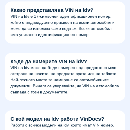
Какво представлява VIN на ldv?
VIN на ldv е 17-символен идентификационен номер,
който е индивидуално присвоен на всеки автомобил и
може да се използва само веднъж. Всеки автомобил
има уникален идентификационен номер.
Къде да намерите VIN на ldv?
VIN на ldv може да бъде намерен под предното стъкло,
отстрани на шасито, на предната врата или на таблото.
Най-лесното място за намиране са автомобилните
документи. Винаги се уверявайте, че VIN на автомобила
съвпада с този в документите.
С кой модел на ldv работи VinDocs?
Работи с всички модели на ldv, които имат VIN номер.