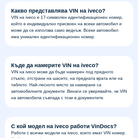
Какво представлява VIN на iveco?
VIN на iveco е 17-символен идентификационен номер,
който е индивидуално присвоен на всеки автомобил и
може да се използва само веднъж. Всеки автомобил
има уникален идентификационен номер.
Къде да намерите VIN на iveco?
VIN на iveco може да бъде намерен под предното
стъкло, отстрани на шасито, на предната врата или на
таблото. Най-лесното място за намиране са
автомобилните документи. Винаги се уверявайте, че VIN
на автомобила съвпада с този в документите.
С кой модел на iveco работи VinDocs?
Работи с всички модели на iveco, които имат VIN номер.