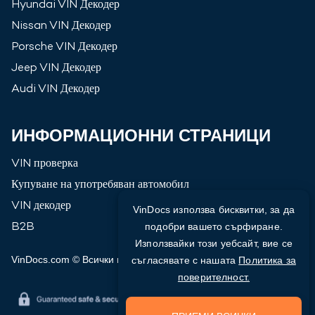
Hyundai
VIN Декодер
Nissan
VIN Декодер
Porsche
VIN Декодер
Jeep
VIN Декодер
Audi
VIN Декодер
ИНФОРМАЦИОННИ СТРАНИЦИ
VIN проверка
Купуване на употребяван автомобил
VIN декодер
VinDocs използва бисквитки, за да
B2B
подобри вашето сърфиране.
Използвайки този уебсайт, вие се
VinDocs.com © Всички права запазени
2026
съгласявате с нашата
Политика за
поверителност.