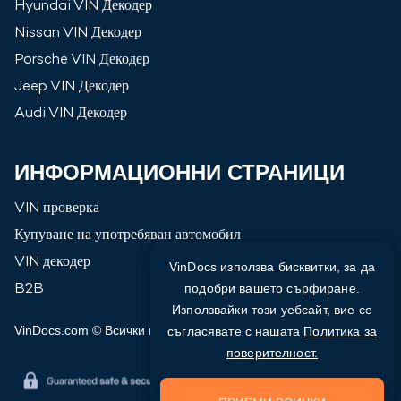
Hyundai
VIN Декодер
Nissan
VIN Декодер
Porsche
VIN Декодер
Jeep
VIN Декодер
Audi
VIN Декодер
ИНФОРМАЦИОННИ СТРАНИЦИ
VIN проверка
Купуване на употребяван автомобил
VIN декодер
VinDocs използва бисквитки, за да
B2B
подобри вашето сърфиране.
Използвайки този уебсайт, вие се
VinDocs.com © Всички права запазени
2026
съгласявате с нашата
Политика за
поверителност.