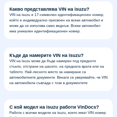
Какво представлява VIN на isuzu?
VIN на isuzu е 17-символен идентификационен номер,
който е индивидуално присвоен на всеки автомобил и
може да се използва само веднъж. Всеки автомобил
има уникален идентификационен номер.
Къде да намерите VIN на isuzu?
VIN на isuzu може да бъде намерен под предното
стъкло, отстрани на шасито, на предната врата или на
таблото. Най-лесното място за намиране са
автомобилните документи. Винаги се уверявайте, че VIN
на автомобила съвпада с този в документите.
С кой модел на isuzu работи VinDocs?
Работи с всички модели на isuzu, които имат VIN номер.