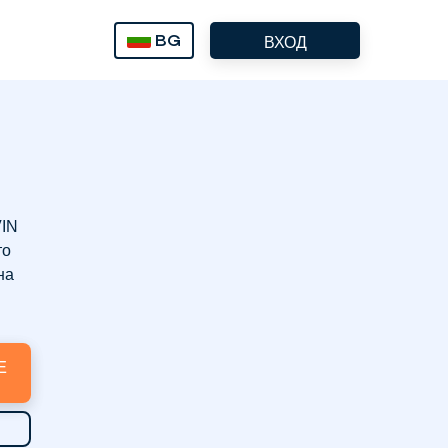
BG
ВХОД
VIN
то
на
Е