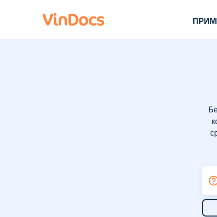
ПРИМ
Бе
к
с