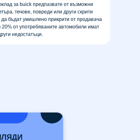
оклад за buick предпазвате от възможни
търа, течове, повреди или други скрити
т да бъдат умишлено прикрити от продавача
и 20% от употребяваните автомобили имат
други недостатъци.
ИЛЯДИ