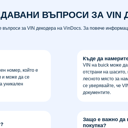
АДАВАНИ ВЪПРОСИ ЗА VIN 
е въпроси за VIN декодера на VinDocs. За повече информаци
Къде да намерите
VIN на buick може д
ен номер, който е
отстрани на шасито, 
 и може да се
лесното място за на
а уникален
се уверявайте, че VI
документите.
Защо е важно да 
s?
покупка?