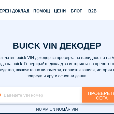
ЕРЕН ДОКЛАД
ПОМОЩ
ЦЕНИ
БЛОГ
B2B
BUICK VIN ДЕКОДЕР
зплатен buick VIN декодер за проверка на валидността на 
ода на buick. Генерирайте доклад за историята на превозно
редство, включително километри, сервизни записи, история 
повреди и други основни данни.
ПРОВЕРЕТ
Въведете VIN номер
СЕГА
NU AM UN NUMĂR VIN