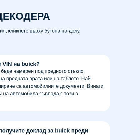
ДЕКОДЕРА
я, кликнете върху бутона по-долу.
 VIN на buick?
а бъде намерен под предното стъкло,
на предната врата или на таблото. Най-
миране са автомобилните документи. Винаги
N на автомобила съвпада с този в
получите доклад за buick преди