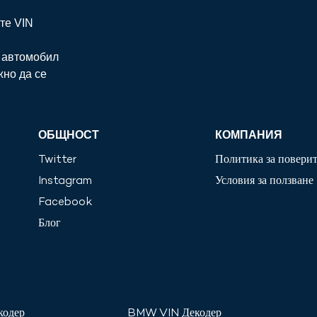
те VIN
а автомобил
жно да се
ОБЩНОСТ
КОМПАНИЯ
Twitter
Политика за повери
Instagram
Условия за ползване
Facebook
Блог
кодер
BMW
VIN Декодер