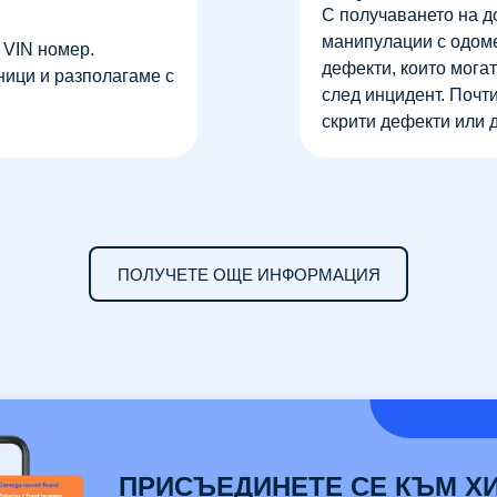
С получаването на д
манипулации с одоме
т VIN номер.
дефекти, които мога
ици и разполагаме с
след инцидент. Почт
скрити дефекти или 
ПОЛУЧЕТЕ ОЩЕ ИНФОРМАЦИЯ
ПРИСЪЕДИНЕТЕ СЕ КЪМ Х