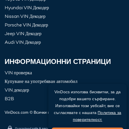
Hyundai
VIN Декодер
Nissan
VIN Декодер
Porsche
VIN Декодер
Jeep
VIN Декодер
Audi
VIN Декодер
ИНФОРМАЦИОННИ СТРАНИЦИ
VIN проверка
Купуване на употребяван автомобил
VIN декодер
VinDocs използва бисквитки, за да
B2B
подобри вашето сърфиране.
Използвайки този уебсайт, вие се
VinDocs.com © Всички права запазени
2026
съгласявате с нашата
Политика за
поверителност.