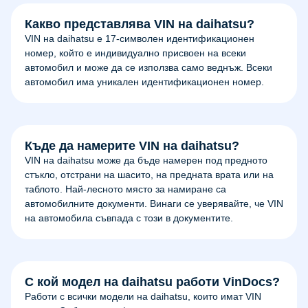
Какво представлява VIN на daihatsu?
VIN на daihatsu е 17-символен идентификационен
номер, който е индивидуално присвоен на всеки
автомобил и може да се използва само веднъж. Всеки
автомобил има уникален идентификационен номер.
Къде да намерите VIN на daihatsu?
VIN на daihatsu може да бъде намерен под предното
стъкло, отстрани на шасито, на предната врата или на
таблото. Най-лесното място за намиране са
автомобилните документи. Винаги се уверявайте, че VIN
на автомобила съвпада с този в документите.
С кой модел на daihatsu работи VinDocs?
Работи с всички модели на daihatsu, които имат VIN